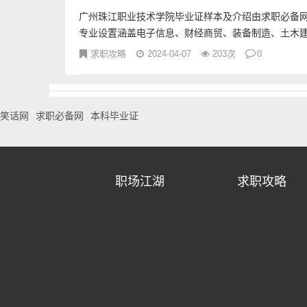
广州珠江职业技术学院毕业证样本及介绍由求职必备网
专业设置涵盖电子信息、财经商贸、装备制造、土木建.
求职攻略
2024-04-07
203次
0
笑话网
求职必备网
本科毕业证
职场江湖
求职攻略