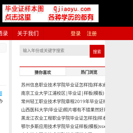
语录
关于我们
登录
注册
搜索
热门浏览
猜你喜欢
苏州信息职业技术学院毕业证怎样找(样本)绝
南京工业大学江浦校区|毕业证|样板(模板)
对靠谱
图
常州轻工职业技术学院章程2019年毕业证样
办
山西医科大学(毕业证)照片哪有不错果然好用
本图片
黑龙江农业工程职业学院毕业证怎样找(样本)
鄂尔多斯应用技术学院毕业证样板(模板)ssx
绝对靠谱