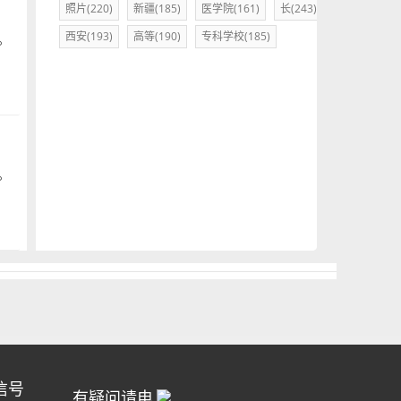
照片(220)
新疆(185)
医学院(161)
长(243)
西安(193)
高等(190)
专科学校(185)
。
。
信号
有疑问请电