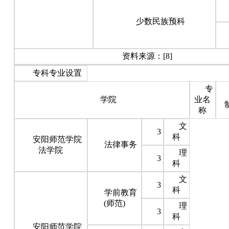
少数民族预科
资料来源：[8]
专科专业设置
专
学院
业名
称
文
3
科
安阳师范学院
法律事务
法学院
理
3
科
文
3
科
学前教育
(师范)
理
3
科
安阳师范学院