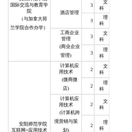
文
国际交流与教育学
3
科
院
酒店管理
理
（与加拿大荷
3
科
兰学院合作办学）
工商企业
文
3
管理
科
(商业企业
理
3
管理)
科
计算机应
文
2
用技术
科
(微商微
理
2
店)
科
计算机应
文
2
用技术
科
(计算机跨
境营销与策
理
安阳师范学院
2
科
互联网+应用技术
划)