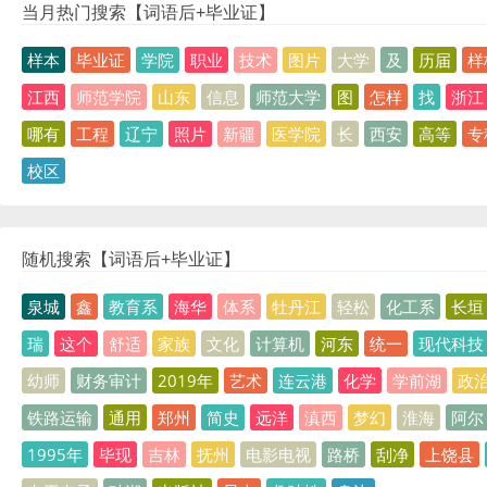
当月热门搜索【词语后+毕业证】
样本
毕业证
学院
职业
技术
图片
大学
及
历届
样
江西
师范学院
山东
信息
师范大学
图
怎样
找
浙江
哪有
工程
辽宁
照片
新疆
医学院
长
西安
高等
专
校区
随机搜索【词语后+毕业证】
泉城
鑫
教育系
海华
体系
牡丹江
轻松
化工系
长垣
瑞
这个
舒适
家族
文化
计算机
河东
统一
现代科技
幼师
财务审计
2019年
艺术
连云港
化学
学前湖
政
铁路运输
通用
郑州
简史
远洋
滇西
梦幻
淮海
阿尔
1995年
毕现
吉林
抚州
电影电视
路桥
刮净
上饶县