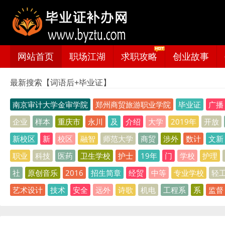
网站首页
职场江湖
求职攻略
创业故事
最新搜索【词语后+毕业证】
南京审计大学金审学院
郑州商贸旅游职业学院
毕业证
广播
企业
样本
重庆市
永川
及
介绍
大学
2019年
开放
新校区
新
校区
融智
师范大学
商贸
涉外
数计
文新
职业
科技
医药
卫生学校
护士
19年
门
学校
护理
社
原创音乐
2016
招生简章
经贸
中等
专业学校
轻
艺术设计
技术
安全
远外
诗歌
机电
工程系
系
监督